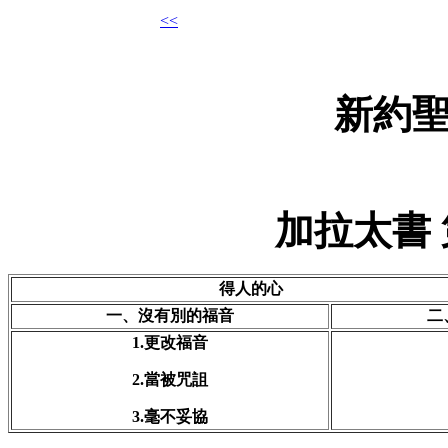
<<
新約
加拉太書
得人的心
一、沒有別的福音
二
1.更改福音
2.當被咒詛
3.毫不妥協