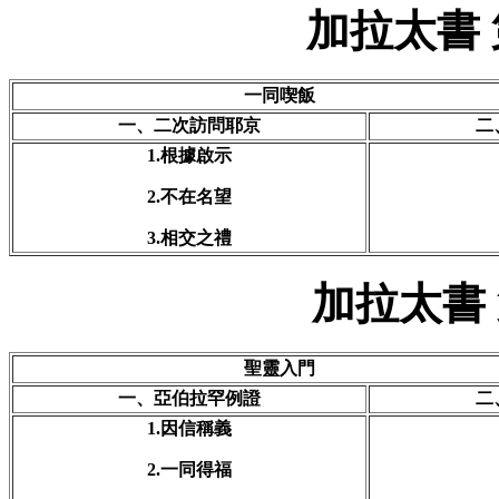
加拉太書 
一同喫飯
一、二次訪問耶京
二
1.根據啟示
2.不在名望
3.相交之禮
加拉太書
聖靈入門
一、亞伯拉罕例證
二
1.因信稱義
2.一同得福