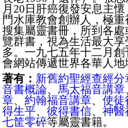
月20日肝癌復發安息主
門水庫教會創辦人，極重
搜集屬靈書冊，所到各處
覽群書，視為生活最大享
多。一九七五年十二月創
會網站傳遞世界各華人地
著有：
新舊約聖經查經分
音書概論
、
馬太福音講章
章
、
約翰福音講章
、
使徒
得生平
、
彼得書信
、
神醫
七筐零碎
等屬靈書籍。