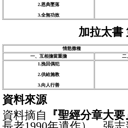
2.恩典墜落
3.全無功效
加拉太書
情慾撒種
一、互相擔當重擔
二
1.挽回偶犯
2.供給施教
3.向人行善
資料來源
資料摘自
『聖經分章大要
長老
1990
年遺作
）。
張志