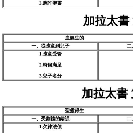
3.應許聖靈
加拉太書
血氣生的
一、從孩童到兒子
二
1.孩童受管
2.時候滿足
3.兒子名分
加拉太書
聖靈得生
一、受割禮的錯誤
二
1.欠律法債