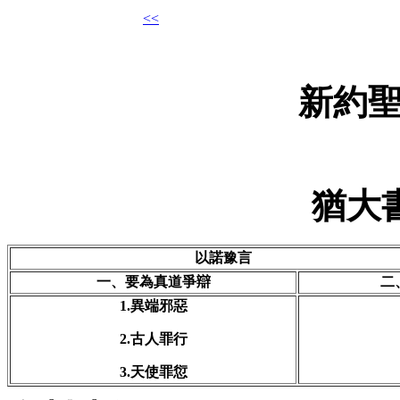
<<
新約
猶大
以諾豫言
一、要為真道爭辯
二
1.異端邪惡
2.古人罪行
3.天使罪愆