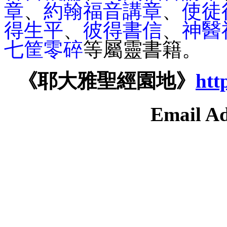
章
、
約翰福音講章
、
使徒
得生平
、
彼得書信
、
神醫
七筐零碎
等屬靈書籍。
《耶大雅聖經園地》
htt
Email Ad