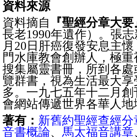
資料來源
資料摘自
『聖經分章大要
長老
1990
年遺作
）。
張志
月20日肝癌復發安息主
門水庫教會創辦人，極重
搜集屬靈書冊，所到各處
覽群書，視為生活最大享
多。一九七五年十二月創
會網站傳遞世界各華人地
著有：
新舊約聖經查經分
音書概論
、
馬太福音講章