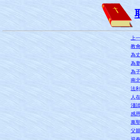
上
教
為
為
為
南
法
人
淺
感
萬
父
迎