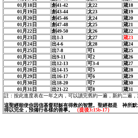
01月18日
創41-42
太22
箴18
01月19日
創43-44
太23
箴19
01月20日
創45-46
太24
箴20
01月21日
創47-48
太25
箴21
01月22日
創49-50
太26
箴22
01月23日
出1-3
太27
箴
23
01月24日
出4-6
太28
箴24
01月25日
出7-8
可1
箴25
01月26日
出9-11
可2
箴26
01月27日
出12-13
可3-4
箴27
01月28日
出14-15
可5
箴28
01月29日
出16-17
可6
箴29
01月30日
出18-20
可7
箴30
01月31日
出21-22
可8
箴31
註：按此進度表在一年之內，可以讀完舊約一遍，新約二遍，
這聖經能使你因信基督耶穌有得救的智慧。聖經都是 神所默
得以完全，預備行各樣的善事。
（提後3
:
15b-17）